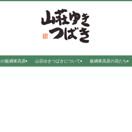
日の飯綱東高原
山荘ゆきつばきについて
飯綱東高原の花たち