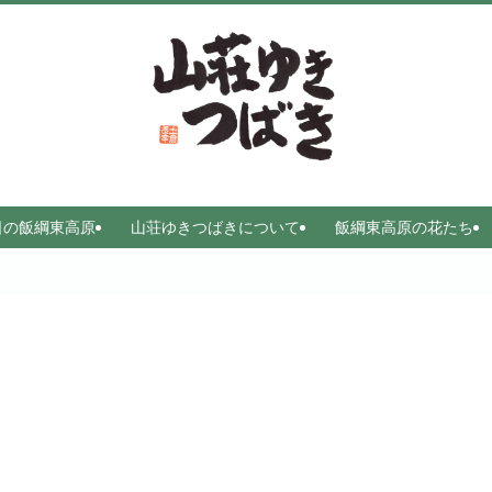
日の飯綱東高原
山荘ゆきつばきについて
飯綱東高原の花たち