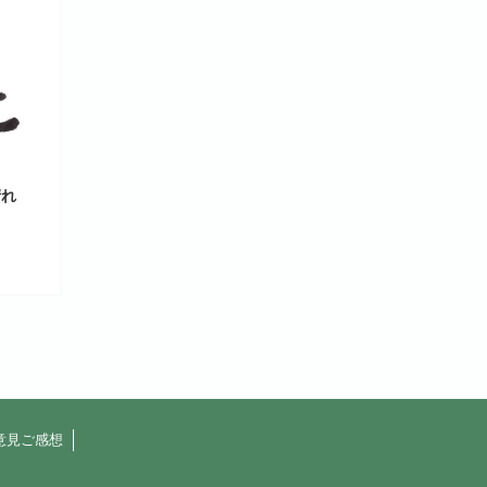
晴れ
意見ご感想