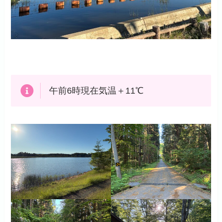
午前6時現在気温＋11℃